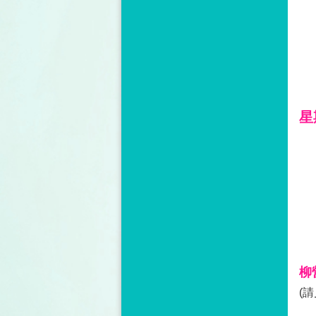
星
柳
(