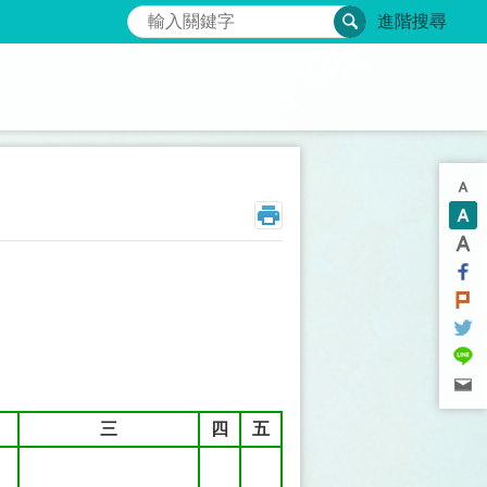
搜尋
進階搜尋
三
四
五