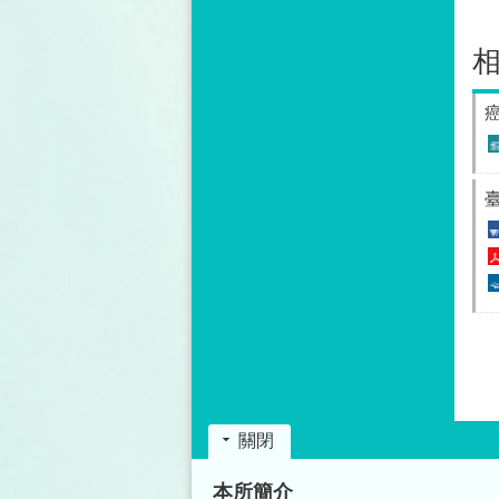
關閉
:::
本所簡介